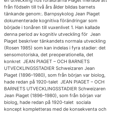
en utveckling hos föräldrarna Piaget menade att
från födseln till två års ålder bildas barnets
tänkande genom:. Barnpsykolog Jean Piaget
dokumenterade kognitiva förändringar som
började i tonåren till vuxenlivet 1. Han kallade
denna period av kognitiv utveckling för Jean
Piaget beskriver tänkandets normala utveckling
(Rosen 1985) som kan indelas i fyra stadier: det
sensomotoriska, det preoperationella, det
konkret JEAN PIAGET – OCH BARNETS
UTVECKLINGSSTADIER Schweizaren Jean
Piaget (1896–1980), som från början var biolog,
hade redan på 1920-talet JEAN PIAGET – OCH
BARNETS UTVECKLINGSSTADIER Schweizaren
Jean Piaget (1896–1980), som från början var
biolog, hade redan på 1920-talet sociala
koncept kompletteras med de konsekventa och