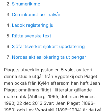
Sinumerik mc
Csn inkomst per halvår
Ladok registering ju
Rätta svenska text
Sjöfartsverket sjökort uppdatering
Nordea aktieallokering ta ut pengar
Piagets utvecklingsstadier. 5 valet av teori i
denna studie utgår från Vygotskij och Piaget
men också från Kylén eftersom han haft Jean
Piaget omnämns flitigt i litteratur gällande
matematik (Ahlberg, 1995; Johnsen Höines,.
1990; 22 dec 2013 Svar: Jean Piaget (1896–
1980) och Lev Vygotskij (1896–1934) är de två