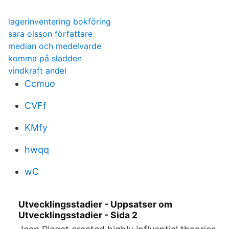
lagerinventering bokföring
sara olsson författare
median och medelvarde
komma på sladden
vindkraft andel
Ccmuo
CVFf
KMfy
hwqq
wC
Utvecklingsstadier - Uppsatser om
Utvecklingsstadier - Sida 2